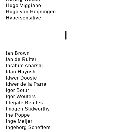
Hugo Viggiano
Hugo van Heijningen
Hypersensitive
I
Ian Brown
Ian de Ruiter
Ibrahim Abarshi
Idan Hayosh
Idwer Doosje
Idwer de la Parra
Igor Botur
Igor Wouters
Illegale Beatles
Imogen Stidworthy
Ine Poppe
Inge Meijer
Ingeborg Scheffers