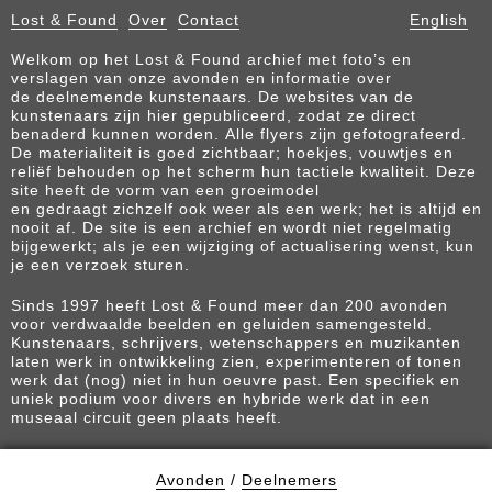
Lost & Found
Over
Contact
English
Welkom op het Lost & Found archief met foto’s en
verslagen van onze avonden en informatie over
de deelnemende kunstenaars. De websites van de
kunstenaars zijn hier gepubliceerd, zodat ze direct
benaderd kunnen worden. Alle flyers zijn gefotografeerd.
De materialiteit is goed zichtbaar; hoekjes, vouwtjes en
reliëf behouden op het scherm hun tactiele kwaliteit. Deze
site heeft de vorm van een groeimodel
en gedraagt zichzelf ook weer als een werk; het is altijd en
nooit af. De site is een archief en wordt niet regelmatig
bijgewerkt; als je een wijziging of actualisering wenst, kun
je een verzoek sturen.
Sinds 1997 heeft Lost & Found meer dan 200 avonden
voor verdwaalde beelden en geluiden samengesteld.
Kunstenaars, schrijvers, wetenschappers en muzikanten
laten werk in ontwikkeling zien, experimenteren of tonen
werk dat (nog) niet in hun oeuvre past. Een specifiek en
uniek podium voor divers en hybride werk dat in een
museaal circuit geen plaats heeft.
Avonden
/
Deelnemers