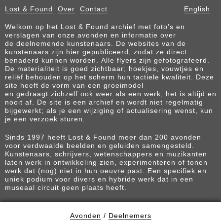
Lost & Found
Over
Contact
English
Welkom op het Lost & Found archief met foto’s en
verslagen van onze avonden en informatie over
de deelnemende kunstenaars. De websites van de
kunstenaars zijn hier gepubliceerd, zodat ze direct
benaderd kunnen worden. Alle flyers zijn gefotografeerd.
De materialiteit is goed zichtbaar; hoekjes, vouwtjes en
reliëf behouden op het scherm hun tactiele kwaliteit. Deze
site heeft de vorm van een groeimodel
en gedraagt zichzelf ook weer als een werk; het is altijd en
nooit af. De site is een archief en wordt niet regelmatig
bijgewerkt; als je een wijziging of actualisering wenst, kun
je een verzoek sturen.
Sinds 1997 heeft Lost & Found meer dan 200 avonden
voor verdwaalde beelden en geluiden samengesteld.
Kunstenaars, schrijvers, wetenschappers en muzikanten
laten werk in ontwikkeling zien, experimenteren of tonen
werk dat (nog) niet in hun oeuvre past. Een specifiek en
uniek podium voor divers en hybride werk dat in een
museaal circuit geen plaats heeft.
Avonden
/
Deelnemers