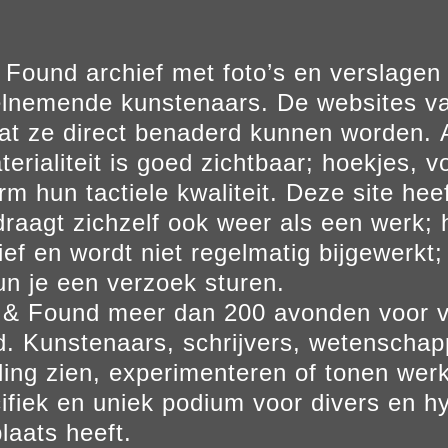
Found archief met foto’s en verslage
elnemende kunstenaars. De websites va
at ze direct benaderd kunnen worden. Al
erialiteit is goed zichtbaar; hoekjes, v
m hun tactiele kwaliteit. Deze site hee
aagt zichzelf ook weer als een werk; he
ief en wordt niet regelmatig bijgewerkt; 
un je een verzoek sturen.
t & Found meer dan 200 avonden voor 
. Kunstenaars, schrijvers, wetenscha
ling zien, experimenteren of tonen werk
ifiek en uniek podium voor divers en hy
laats heeft.