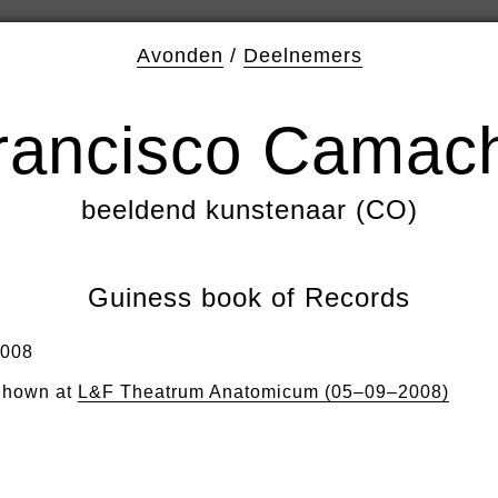
Avonden
/
Deelnemers
rancisco Camac
beeldend kunstenaar (CO)
Guiness book of Records
008
hown at
L&F Theatrum Anatomicum (05–09–2008)