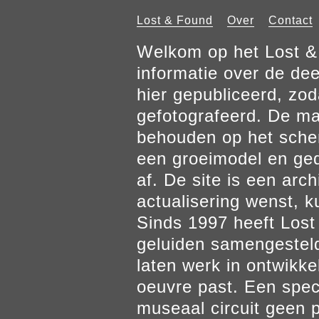
Lost & Found
Over
Contact
Welkom op het Lost & 
informatie over de de
hier gepubliceerd, zod
gefotografeerd. De mat
behouden op het scher
een groeimodel en gedr
af. De site is een arch
actualisering wenst, k
Sinds 1997 heeft Los
geluiden samengesteld
laten werk in ontwikke
oeuvre past. Een spec
museaal circuit geen p