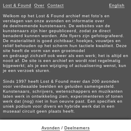
Lost & Found
Over
Contact
English
Welkom op het Lost & Found archief met foto’s en
verslagen van onze avonden en informatie over
de deelnemende kunstenaars. De websites van de
kunstenaars zijn hier gepubliceerd, zodat ze direct
benaderd kunnen worden. Alle flyers zijn gefotografeerd.
De materialiteit is goed zichtbaar; hoekjes, vouwtjes en
reliëf behouden op het scherm hun tactiele kwaliteit. Deze
site heeft de vorm van een groeimodel
en gedraagt zichzelf ook weer als een werk; het is altijd en
nooit af. De site is een archief en wordt niet regelmatig
bijgewerkt; als je een wijziging of actualisering wenst, kun
je een verzoek sturen.
Sinds 1997 heeft Lost & Found meer dan 200 avonden
voor verdwaalde beelden en geluiden samengesteld.
Kunstenaars, schrijvers, wetenschappers en muzikanten
laten werk in ontwikkeling zien, experimenteren of tonen
werk dat (nog) niet in hun oeuvre past. Een specifiek en
uniek podium voor divers en hybride werk dat in een
museaal circuit geen plaats heeft.
Avonden
/
Deelnemers