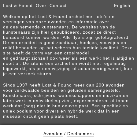
Lost & Found
Over
Contact
English
Welkom op het Lost & Found archief met foto’s en
verslagen van onze avonden en informatie over
de deelnemende kunstenaars. De websites van de
kunstenaars zijn hier gepubliceerd, zodat ze direct
benaderd kunnen worden. Alle flyers zijn gefotografeerd.
De materialiteit is goed zichtbaar; hoekjes, vouwtjes en
reliëf behouden op het scherm hun tactiele kwaliteit. Deze
site heeft de vorm van een groeimodel
en gedraagt zichzelf ook weer als een werk; het is altijd en
nooit af. De site is een archief en wordt niet regelmatig
bijgewerkt; als je een wijziging of actualisering wenst, kun
je een verzoek sturen.
Sinds 1997 heeft Lost & Found meer dan 200 avonden
voor verdwaalde beelden en geluiden samengesteld.
Kunstenaars, schrijvers, wetenschappers en muzikanten
laten werk in ontwikkeling zien, experimenteren of tonen
werk dat (nog) niet in hun oeuvre past. Een specifiek en
uniek podium voor divers en hybride werk dat in een
museaal circuit geen plaats heeft.
Avonden
/
Deelnemers