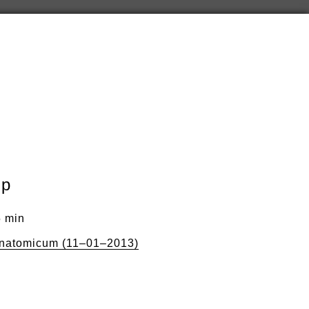
lp
5 min
natomicum (11–01–2013)