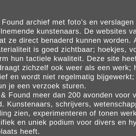
Found archief met foto’s en verslage
elnemende kunstenaars. De websites va
at ze direct benaderd kunnen worden. Al
erialiteit is goed zichtbaar; hoekjes, v
m hun tactiele kwaliteit. Deze site hee
aagt zichzelf ook weer als een werk; he
ief en wordt niet regelmatig bijgewerkt; 
un je een verzoek sturen.
t & Found meer dan 200 avonden voor 
. Kunstenaars, schrijvers, wetenscha
ling zien, experimenteren of tonen werk
ifiek en uniek podium voor divers en hy
laats heeft.