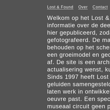
Lost & Found
Over
Contact
Welkom op het Lost & 
informatie over de de
hier gepubliceerd, zod
gefotografeerd. De mat
behouden op het scher
een groeimodel en gedr
af. De site is een arch
actualisering wenst, k
Sinds 1997 heeft Los
geluiden samengesteld
laten werk in ontwikke
oeuvre past. Een spec
museaal circuit geen p