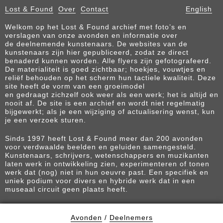
Lost & Found
Over
Contact
English
Welkom op het Lost & Found archief met foto’s en
verslagen van onze avonden en informatie over
de deelnemende kunstenaars. De websites van de
kunstenaars zijn hier gepubliceerd, zodat ze direct
benaderd kunnen worden. Alle flyers zijn gefotografeerd.
De materialiteit is goed zichtbaar; hoekjes, vouwtjes en
reliëf behouden op het scherm hun tactiele kwaliteit. Deze
site heeft de vorm van een groeimodel
en gedraagt zichzelf ook weer als een werk; het is altijd en
nooit af. De site is een archief en wordt niet regelmatig
bijgewerkt; als je een wijziging of actualisering wenst, kun
je een verzoek sturen.
Sinds 1997 heeft Lost & Found meer dan 200 avonden
voor verdwaalde beelden en geluiden samengesteld.
Kunstenaars, schrijvers, wetenschappers en muzikanten
laten werk in ontwikkeling zien, experimenteren of tonen
werk dat (nog) niet in hun oeuvre past. Een specifiek en
uniek podium voor divers en hybride werk dat in een
museaal circuit geen plaats heeft.
Avonden
/
Deelnemers