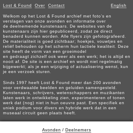
Lost & Found
Over
Contact
English
Welkom op het Lost & Found archief met foto’s en
verslagen van onze avonden en informatie over
de deelnemende kunstenaars. De websites van de
kunstenaars zijn hier gepubliceerd, zodat ze direct
benaderd kunnen worden. Alle flyers zijn gefotografeerd.
De materialiteit is goed zichtbaar; hoekjes, vouwtjes en
reliëf behouden op het scherm hun tactiele kwaliteit. Deze
site heeft de vorm van een groeimodel
en gedraagt zichzelf ook weer als een werk; het is altijd en
nooit af. De site is een archief en wordt niet regelmatig
bijgewerkt; als je een wijziging of actualisering wenst, kun
je een verzoek sturen.
Sinds 1997 heeft Lost & Found meer dan 200 avonden
voor verdwaalde beelden en geluiden samengesteld.
Kunstenaars, schrijvers, wetenschappers en muzikanten
laten werk in ontwikkeling zien, experimenteren of tonen
werk dat (nog) niet in hun oeuvre past. Een specifiek en
uniek podium voor divers en hybride werk dat in een
museaal circuit geen plaats heeft.
Avonden
/
Deelnemers