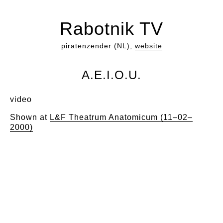
Rabotnik TV
piratenzender (NL),
website
A.E.I.O.U.
video
Shown at
L&F Theatrum Anatomicum (11–02–
2000)