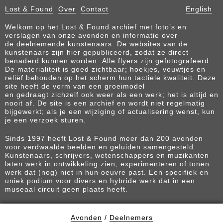
Lost & Found
Over
Contact
English
Welkom op het Lost & Found archief met foto’s en
verslagen van onze avonden en informatie over
de deelnemende kunstenaars. De websites van de
kunstenaars zijn hier gepubliceerd, zodat ze direct
benaderd kunnen worden. Alle flyers zijn gefotografeerd.
De materialiteit is goed zichtbaar; hoekjes, vouwtjes en
reliëf behouden op het scherm hun tactiele kwaliteit. Deze
site heeft de vorm van een groeimodel
en gedraagt zichzelf ook weer als een werk; het is altijd en
nooit af. De site is een archief en wordt niet regelmatig
bijgewerkt; als je een wijziging of actualisering wenst, kun
je een verzoek sturen.
Sinds 1997 heeft Lost & Found meer dan 200 avonden
voor verdwaalde beelden en geluiden samengesteld.
Kunstenaars, schrijvers, wetenschappers en muzikanten
laten werk in ontwikkeling zien, experimenteren of tonen
werk dat (nog) niet in hun oeuvre past. Een specifiek en
uniek podium voor divers en hybride werk dat in een
museaal circuit geen plaats heeft.
Avonden
/
Deelnemers