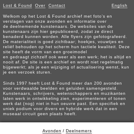
Lost & Found
Over
Contact
English
Welkom op het Lost & Found archief met foto’s en
verslagen van onze avonden en informatie over
de deelnemende kunstenaars. De websites van de
kunstenaars zijn hier gepubliceerd, zodat ze direct
benaderd kunnen worden. Alle flyers zijn gefotografeerd.
De materialiteit is goed zichtbaar; hoekjes, vouwtjes en
reliëf behouden op het scherm hun tactiele kwaliteit. Deze
site heeft de vorm van een groeimodel
en gedraagt zichzelf ook weer als een werk; het is altijd en
nooit af. De site is een archief en wordt niet regelmatig
bijgewerkt; als je een wijziging of actualisering wenst, kun
je een verzoek sturen.
Sinds 1997 heeft Lost & Found meer dan 200 avonden
voor verdwaalde beelden en geluiden samengesteld.
Kunstenaars, schrijvers, wetenschappers en muzikanten
laten werk in ontwikkeling zien, experimenteren of tonen
werk dat (nog) niet in hun oeuvre past. Een specifiek en
uniek podium voor divers en hybride werk dat in een
museaal circuit geen plaats heeft.
Avonden
/
Deelnemers