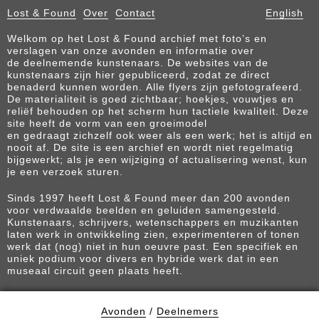
Lost & Found
Over
Contact
English
Welkom op het Lost & Found archief met foto’s en
verslagen van onze avonden en informatie over
de deelnemende kunstenaars. De websites van de
kunstenaars zijn hier gepubliceerd, zodat ze direct
benaderd kunnen worden. Alle flyers zijn gefotografeerd.
De materialiteit is goed zichtbaar; hoekjes, vouwtjes en
reliëf behouden op het scherm hun tactiele kwaliteit. Deze
site heeft de vorm van een groeimodel
en gedraagt zichzelf ook weer als een werk; het is altijd en
nooit af. De site is een archief en wordt niet regelmatig
bijgewerkt; als je een wijziging of actualisering wenst, kun
je een verzoek sturen.
Sinds 1997 heeft Lost & Found meer dan 200 avonden
voor verdwaalde beelden en geluiden samengesteld.
Kunstenaars, schrijvers, wetenschappers en muzikanten
laten werk in ontwikkeling zien, experimenteren of tonen
werk dat (nog) niet in hun oeuvre past. Een specifiek en
uniek podium voor divers en hybride werk dat in een
museaal circuit geen plaats heeft.
Avonden
/
Deelnemers