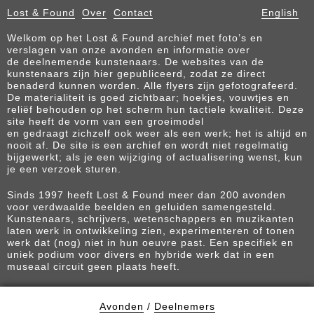
Lost & Found
Over
Contact
English
Welkom op het Lost & Found archief met foto’s en
verslagen van onze avonden en informatie over
de deelnemende kunstenaars. De websites van de
kunstenaars zijn hier gepubliceerd, zodat ze direct
benaderd kunnen worden. Alle flyers zijn gefotografeerd.
De materialiteit is goed zichtbaar; hoekjes, vouwtjes en
reliëf behouden op het scherm hun tactiele kwaliteit. Deze
site heeft de vorm van een groeimodel
en gedraagt zichzelf ook weer als een werk; het is altijd en
nooit af. De site is een archief en wordt niet regelmatig
bijgewerkt; als je een wijziging of actualisering wenst, kun
je een verzoek sturen.
Sinds 1997 heeft Lost & Found meer dan 200 avonden
voor verdwaalde beelden en geluiden samengesteld.
Kunstenaars, schrijvers, wetenschappers en muzikanten
laten werk in ontwikkeling zien, experimenteren of tonen
werk dat (nog) niet in hun oeuvre past. Een specifiek en
uniek podium voor divers en hybride werk dat in een
museaal circuit geen plaats heeft.
Avonden
/
Deelnemers