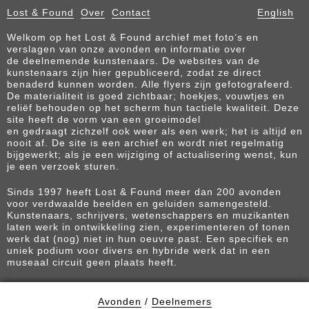
Lost & Found
Over
Contact
English
Welkom op het Lost & Found archief met foto’s en
verslagen van onze avonden en informatie over
de deelnemende kunstenaars. De websites van de
kunstenaars zijn hier gepubliceerd, zodat ze direct
benaderd kunnen worden. Alle flyers zijn gefotografeerd.
De materialiteit is goed zichtbaar; hoekjes, vouwtjes en
reliëf behouden op het scherm hun tactiele kwaliteit. Deze
site heeft de vorm van een groeimodel
en gedraagt zichzelf ook weer als een werk; het is altijd en
nooit af. De site is een archief en wordt niet regelmatig
bijgewerkt; als je een wijziging of actualisering wenst, kun
je een verzoek sturen.
Sinds 1997 heeft Lost & Found meer dan 200 avonden
voor verdwaalde beelden en geluiden samengesteld.
Kunstenaars, schrijvers, wetenschappers en muzikanten
laten werk in ontwikkeling zien, experimenteren of tonen
werk dat (nog) niet in hun oeuvre past. Een specifiek en
uniek podium voor divers en hybride werk dat in een
museaal circuit geen plaats heeft.
Avonden
/
Deelnemers