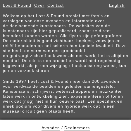
Lost & Found
Over
Contact
English
Welkom op het Lost & Found archief met foto’s en
verslagen van onze avonden en informatie over
de deelnemende kunstenaars. De websites van de
kunstenaars zijn hier gepubliceerd, zodat ze direct
benaderd kunnen worden. Alle flyers zijn gefotografeerd.
De materialiteit is goed zichtbaar; hoekjes, vouwtjes en
reliëf behouden op het scherm hun tactiele kwaliteit. Deze
site heeft de vorm van een groeimodel
en gedraagt zichzelf ook weer als een werk; het is altijd en
nooit af. De site is een archief en wordt niet regelmatig
bijgewerkt; als je een wijziging of actualisering wenst, kun
je een verzoek sturen.
Sinds 1997 heeft Lost & Found meer dan 200 avonden
voor verdwaalde beelden en geluiden samengesteld.
Kunstenaars, schrijvers, wetenschappers en muzikanten
laten werk in ontwikkeling zien, experimenteren of tonen
werk dat (nog) niet in hun oeuvre past. Een specifiek en
uniek podium voor divers en hybride werk dat in een
museaal circuit geen plaats heeft.
Avonden
/
Deelnemers