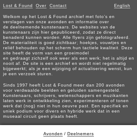
Lost & Found
Over
Contact
English
Welkom op het Lost & Found archief met foto’s en
verslagen van onze avonden en informatie over
de deelnemende kunstenaars. De websites van de
kunstenaars zijn hier gepubliceerd, zodat ze direct
benaderd kunnen worden. Alle flyers zijn gefotografeerd.
De materialiteit is goed zichtbaar; hoekjes, vouwtjes en
reliëf behouden op het scherm hun tactiele kwaliteit. Deze
site heeft de vorm van een groeimodel
en gedraagt zichzelf ook weer als een werk; het is altijd en
nooit af. De site is een archief en wordt niet regelmatig
bijgewerkt; als je een wijziging of actualisering wenst, kun
je een verzoek sturen.
Sinds 1997 heeft Lost & Found meer dan 200 avonden
voor verdwaalde beelden en geluiden samengesteld.
Kunstenaars, schrijvers, wetenschappers en muzikanten
laten werk in ontwikkeling zien, experimenteren of tonen
werk dat (nog) niet in hun oeuvre past. Een specifiek en
uniek podium voor divers en hybride werk dat in een
museaal circuit geen plaats heeft.
Avonden
/
Deelnemers