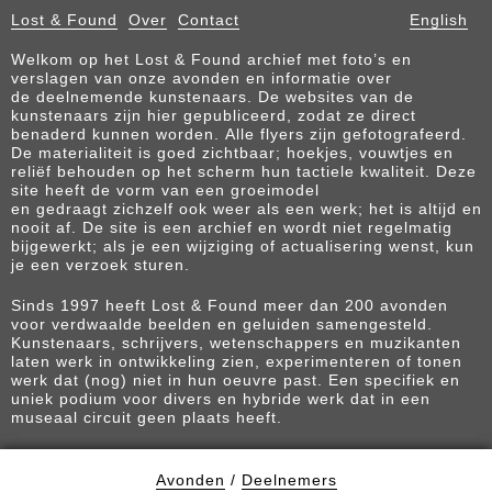
Lost & Found
Over
Contact
English
Welkom op het Lost & Found archief met foto’s en
verslagen van onze avonden en informatie over
de deelnemende kunstenaars. De websites van de
kunstenaars zijn hier gepubliceerd, zodat ze direct
benaderd kunnen worden. Alle flyers zijn gefotografeerd.
De materialiteit is goed zichtbaar; hoekjes, vouwtjes en
reliëf behouden op het scherm hun tactiele kwaliteit. Deze
site heeft de vorm van een groeimodel
en gedraagt zichzelf ook weer als een werk; het is altijd en
nooit af. De site is een archief en wordt niet regelmatig
bijgewerkt; als je een wijziging of actualisering wenst, kun
je een verzoek sturen.
Sinds 1997 heeft Lost & Found meer dan 200 avonden
voor verdwaalde beelden en geluiden samengesteld.
Kunstenaars, schrijvers, wetenschappers en muzikanten
laten werk in ontwikkeling zien, experimenteren of tonen
werk dat (nog) niet in hun oeuvre past. Een specifiek en
uniek podium voor divers en hybride werk dat in een
museaal circuit geen plaats heeft.
Avonden
/
Deelnemers