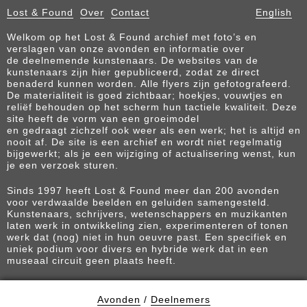
Lost & Found
Over
Contact
English
Welkom op het Lost & Found archief met foto’s en
verslagen van onze avonden en informatie over
de deelnemende kunstenaars. De websites van de
kunstenaars zijn hier gepubliceerd, zodat ze direct
benaderd kunnen worden. Alle flyers zijn gefotografeerd.
De materialiteit is goed zichtbaar; hoekjes, vouwtjes en
reliëf behouden op het scherm hun tactiele kwaliteit. Deze
site heeft de vorm van een groeimodel
en gedraagt zichzelf ook weer als een werk; het is altijd en
nooit af. De site is een archief en wordt niet regelmatig
bijgewerkt; als je een wijziging of actualisering wenst, kun
je een verzoek sturen.
Sinds 1997 heeft Lost & Found meer dan 200 avonden
voor verdwaalde beelden en geluiden samengesteld.
Kunstenaars, schrijvers, wetenschappers en muzikanten
laten werk in ontwikkeling zien, experimenteren of tonen
werk dat (nog) niet in hun oeuvre past. Een specifiek en
uniek podium voor divers en hybride werk dat in een
museaal circuit geen plaats heeft.
Avonden
/
Deelnemers