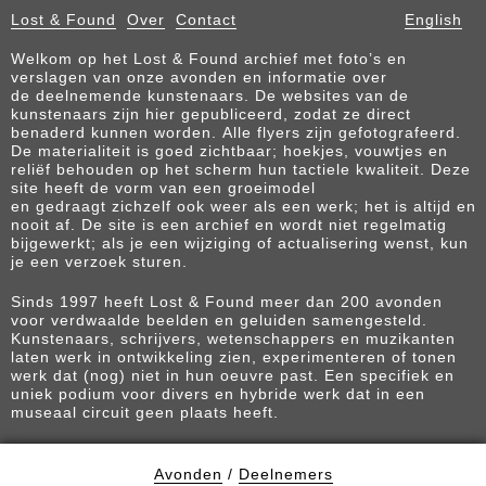
Lost & Found
Over
Contact
English
Welkom op het Lost & Found archief met foto’s en
verslagen van onze avonden en informatie over
de deelnemende kunstenaars. De websites van de
kunstenaars zijn hier gepubliceerd, zodat ze direct
benaderd kunnen worden. Alle flyers zijn gefotografeerd.
De materialiteit is goed zichtbaar; hoekjes, vouwtjes en
reliëf behouden op het scherm hun tactiele kwaliteit. Deze
site heeft de vorm van een groeimodel
en gedraagt zichzelf ook weer als een werk; het is altijd en
nooit af. De site is een archief en wordt niet regelmatig
bijgewerkt; als je een wijziging of actualisering wenst, kun
je een verzoek sturen.
Sinds 1997 heeft Lost & Found meer dan 200 avonden
voor verdwaalde beelden en geluiden samengesteld.
Kunstenaars, schrijvers, wetenschappers en muzikanten
laten werk in ontwikkeling zien, experimenteren of tonen
werk dat (nog) niet in hun oeuvre past. Een specifiek en
uniek podium voor divers en hybride werk dat in een
museaal circuit geen plaats heeft.
Avonden
/
Deelnemers