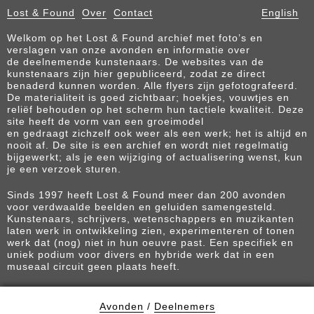
Lost & Found
Over
Contact
English
Welkom op het Lost & Found archief met foto’s en
verslagen van onze avonden en informatie over
de deelnemende kunstenaars. De websites van de
kunstenaars zijn hier gepubliceerd, zodat ze direct
benaderd kunnen worden. Alle flyers zijn gefotografeerd.
De materialiteit is goed zichtbaar; hoekjes, vouwtjes en
reliëf behouden op het scherm hun tactiele kwaliteit. Deze
site heeft de vorm van een groeimodel
en gedraagt zichzelf ook weer als een werk; het is altijd en
nooit af. De site is een archief en wordt niet regelmatig
bijgewerkt; als je een wijziging of actualisering wenst, kun
je een verzoek sturen.
Sinds 1997 heeft Lost & Found meer dan 200 avonden
voor verdwaalde beelden en geluiden samengesteld.
Kunstenaars, schrijvers, wetenschappers en muzikanten
laten werk in ontwikkeling zien, experimenteren of tonen
werk dat (nog) niet in hun oeuvre past. Een specifiek en
uniek podium voor divers en hybride werk dat in een
museaal circuit geen plaats heeft.
Avonden
/
Deelnemers