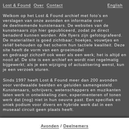
Lost & Found
Over
Contact
English
Welkom op het Lost & Found archief met foto’s en
verslagen van onze avonden en informatie over
de deelnemende kunstenaars. De websites van de
kunstenaars zijn hier gepubliceerd, zodat ze direct
benaderd kunnen worden. Alle flyers zijn gefotografeerd.
De materialiteit is goed zichtbaar; hoekjes, vouwtjes en
reliëf behouden op het scherm hun tactiele kwaliteit. Deze
site heeft de vorm van een groeimodel
en gedraagt zichzelf ook weer als een werk; het is altijd en
nooit af. De site is een archief en wordt niet regelmatig
bijgewerkt; als je een wijziging of actualisering wenst, kun
je een verzoek sturen.
Sinds 1997 heeft Lost & Found meer dan 200 avonden
voor verdwaalde beelden en geluiden samengesteld.
Kunstenaars, schrijvers, wetenschappers en muzikanten
laten werk in ontwikkeling zien, experimenteren of tonen
werk dat (nog) niet in hun oeuvre past. Een specifiek en
uniek podium voor divers en hybride werk dat in een
museaal circuit geen plaats heeft.
Avonden
/
Deelnemers