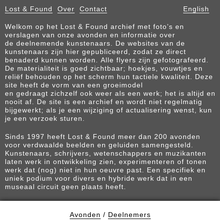
Lost & Found
Over
Contact
English
Welkom op het Lost & Found archief met foto’s en
verslagen van onze avonden en informatie over
de deelnemende kunstenaars. De websites van de
kunstenaars zijn hier gepubliceerd, zodat ze direct
benaderd kunnen worden. Alle flyers zijn gefotografeerd.
De materialiteit is goed zichtbaar; hoekjes, vouwtjes en
reliëf behouden op het scherm hun tactiele kwaliteit. Deze
site heeft de vorm van een groeimodel
en gedraagt zichzelf ook weer als een werk; het is altijd en
nooit af. De site is een archief en wordt niet regelmatig
bijgewerkt; als je een wijziging of actualisering wenst, kun
je een verzoek sturen.
Sinds 1997 heeft Lost & Found meer dan 200 avonden
voor verdwaalde beelden en geluiden samengesteld.
Kunstenaars, schrijvers, wetenschappers en muzikanten
laten werk in ontwikkeling zien, experimenteren of tonen
werk dat (nog) niet in hun oeuvre past. Een specifiek en
uniek podium voor divers en hybride werk dat in een
museaal circuit geen plaats heeft.
Avonden
/
Deelnemers