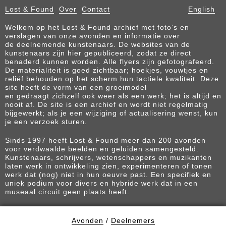
Lost & Found
Over
Contact
English
Welkom op het Lost & Found archief met foto’s en
verslagen van onze avonden en informatie over
de deelnemende kunstenaars. De websites van de
kunstenaars zijn hier gepubliceerd, zodat ze direct
benaderd kunnen worden. Alle flyers zijn gefotografeerd.
De materialiteit is goed zichtbaar; hoekjes, vouwtjes en
reliëf behouden op het scherm hun tactiele kwaliteit. Deze
site heeft de vorm van een groeimodel
en gedraagt zichzelf ook weer als een werk; het is altijd en
nooit af. De site is een archief en wordt niet regelmatig
bijgewerkt; als je een wijziging of actualisering wenst, kun
je een verzoek sturen.
Sinds 1997 heeft Lost & Found meer dan 200 avonden
voor verdwaalde beelden en geluiden samengesteld.
Kunstenaars, schrijvers, wetenschappers en muzikanten
laten werk in ontwikkeling zien, experimenteren of tonen
werk dat (nog) niet in hun oeuvre past. Een specifiek en
uniek podium voor divers en hybride werk dat in een
museaal circuit geen plaats heeft.
Avonden
/
Deelnemers