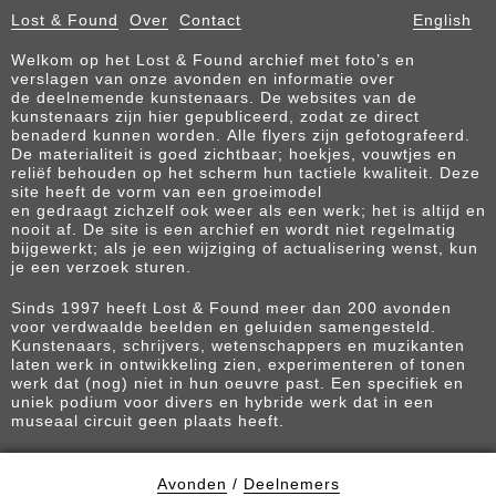
Lost & Found
Over
Contact
English
Welkom op het Lost & Found archief met foto’s en
verslagen van onze avonden en informatie over
de deelnemende kunstenaars. De websites van de
kunstenaars zijn hier gepubliceerd, zodat ze direct
benaderd kunnen worden. Alle flyers zijn gefotografeerd.
De materialiteit is goed zichtbaar; hoekjes, vouwtjes en
reliëf behouden op het scherm hun tactiele kwaliteit. Deze
site heeft de vorm van een groeimodel
en gedraagt zichzelf ook weer als een werk; het is altijd en
nooit af. De site is een archief en wordt niet regelmatig
bijgewerkt; als je een wijziging of actualisering wenst, kun
je een verzoek sturen.
Sinds 1997 heeft Lost & Found meer dan 200 avonden
voor verdwaalde beelden en geluiden samengesteld.
Kunstenaars, schrijvers, wetenschappers en muzikanten
laten werk in ontwikkeling zien, experimenteren of tonen
werk dat (nog) niet in hun oeuvre past. Een specifiek en
uniek podium voor divers en hybride werk dat in een
museaal circuit geen plaats heeft.
Avonden
/
Deelnemers