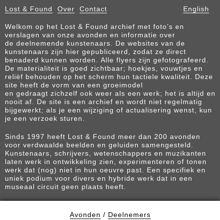
Lost & Found
Over
Contact
English
Welkom op het Lost & Found archief met foto’s en
verslagen van onze avonden en informatie over
de deelnemende kunstenaars. De websites van de
kunstenaars zijn hier gepubliceerd, zodat ze direct
benaderd kunnen worden. Alle flyers zijn gefotografeerd.
De materialiteit is goed zichtbaar; hoekjes, vouwtjes en
reliëf behouden op het scherm hun tactiele kwaliteit. Deze
site heeft de vorm van een groeimodel
en gedraagt zichzelf ook weer als een werk; het is altijd en
nooit af. De site is een archief en wordt niet regelmatig
bijgewerkt; als je een wijziging of actualisering wenst, kun
je een verzoek sturen.
Sinds 1997 heeft Lost & Found meer dan 200 avonden
voor verdwaalde beelden en geluiden samengesteld.
Kunstenaars, schrijvers, wetenschappers en muzikanten
laten werk in ontwikkeling zien, experimenteren of tonen
werk dat (nog) niet in hun oeuvre past. Een specifiek en
uniek podium voor divers en hybride werk dat in een
museaal circuit geen plaats heeft.
Avonden
/
Deelnemers