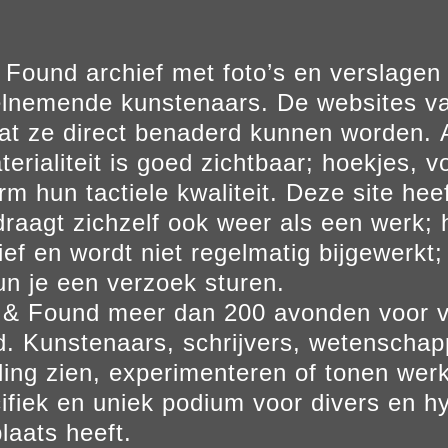
Found archief met foto’s en verslage
elnemende kunstenaars. De websites va
at ze direct benaderd kunnen worden. Al
erialiteit is goed zichtbaar; hoekjes, v
m hun tactiele kwaliteit. Deze site hee
aagt zichzelf ook weer als een werk; he
ief en wordt niet regelmatig bijgewerkt; 
un je een verzoek sturen.
t & Found meer dan 200 avonden voor 
. Kunstenaars, schrijvers, wetenscha
ling zien, experimenteren of tonen werk
ifiek en uniek podium voor divers en hy
laats heeft.