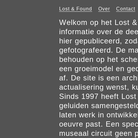
Lost & Found
Over
Contact
Welkom op het Lost & 
informatie over de de
hier gepubliceerd, zod
gefotografeerd. De mat
behouden op het scher
een groeimodel en gedr
af. De site is een arch
actualisering wenst, k
Sinds 1997 heeft Los
geluiden samengesteld
laten werk in ontwikke
oeuvre past. Een spec
museaal circuit geen p