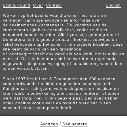
Lost & Found
Over
Contact
English
Welkom op het Lost & Found archief met foto’s en
verslagen van onze avonden en informatie over
de deelnemende kunstenaars. De websites van de
kunstenaars zijn hier gepubliceerd, zodat ze direct
benaderd kunnen worden. Alle flyers zijn gefotografeerd.
De materialiteit is goed zichtbaar; hoekjes, vouwtjes en
reliëf behouden op het scherm hun tactiele kwaliteit. Deze
site heeft de vorm van een groeimodel
en gedraagt zichzelf ook weer als een werk; het is altijd en
nooit af. De site is een archief en wordt niet regelmatig
bijgewerkt; als je een wijziging of actualisering wenst, kun
je een verzoek sturen.
Sinds 1997 heeft Lost & Found meer dan 200 avonden
voor verdwaalde beelden en geluiden samengesteld.
Kunstenaars, schrijvers, wetenschappers en muzikanten
laten werk in ontwikkeling zien, experimenteren of tonen
werk dat (nog) niet in hun oeuvre past. Een specifiek en
uniek podium voor divers en hybride werk dat in een
museaal circuit geen plaats heeft.
Avonden
/
Deelnemers