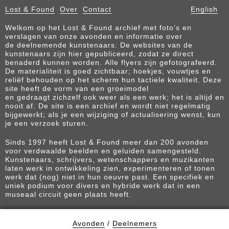
Lost & Found
Over
Contact
English
Welkom op het Lost & Found archief met foto’s en
verslagen van onze avonden en informatie over
de deelnemende kunstenaars. De websites van de
kunstenaars zijn hier gepubliceerd, zodat ze direct
benaderd kunnen worden. Alle flyers zijn gefotografeerd.
De materialiteit is goed zichtbaar; hoekjes, vouwtjes en
reliëf behouden op het scherm hun tactiele kwaliteit. Deze
site heeft de vorm van een groeimodel
en gedraagt zichzelf ook weer als een werk; het is altijd en
nooit af. De site is een archief en wordt niet regelmatig
bijgewerkt; als je een wijziging of actualisering wenst, kun
je een verzoek sturen.
Sinds 1997 heeft Lost & Found meer dan 200 avonden
voor verdwaalde beelden en geluiden samengesteld.
Kunstenaars, schrijvers, wetenschappers en muzikanten
laten werk in ontwikkeling zien, experimenteren of tonen
werk dat (nog) niet in hun oeuvre past. Een specifiek en
uniek podium voor divers en hybride werk dat in een
museaal circuit geen plaats heeft.
Avonden
/
Deelnemers