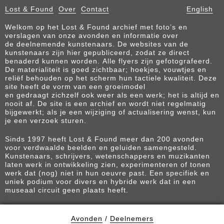
Lost & Found
Over
Contact
English
Welkom op het Lost & Found archief met foto’s en
verslagen van onze avonden en informatie over
de deelnemende kunstenaars. De websites van de
kunstenaars zijn hier gepubliceerd, zodat ze direct
benaderd kunnen worden. Alle flyers zijn gefotografeerd.
De materialiteit is goed zichtbaar; hoekjes, vouwtjes en
reliëf behouden op het scherm hun tactiele kwaliteit. Deze
site heeft de vorm van een groeimodel
en gedraagt zichzelf ook weer als een werk; het is altijd en
nooit af. De site is een archief en wordt niet regelmatig
bijgewerkt; als je een wijziging of actualisering wenst, kun
je een verzoek sturen.
Sinds 1997 heeft Lost & Found meer dan 200 avonden
voor verdwaalde beelden en geluiden samengesteld.
Kunstenaars, schrijvers, wetenschappers en muzikanten
laten werk in ontwikkeling zien, experimenteren of tonen
werk dat (nog) niet in hun oeuvre past. Een specifiek en
uniek podium voor divers en hybride werk dat in een
museaal circuit geen plaats heeft.
Avonden
/
Deelnemers