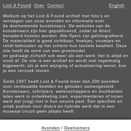
Lost & Found
Over
Contact
English
Welkom op het Lost & Found archief met foto’s en
verslagen van onze avonden en informatie over
de deelnemende kunstenaars. De websites van de
kunstenaars zijn hier gepubliceerd, zodat ze direct
benaderd kunnen worden. Alle flyers zijn gefotografeerd.
De materialiteit is goed zichtbaar; hoekjes, vouwtjes en
reliëf behouden op het scherm hun tactiele kwaliteit. Deze
site heeft de vorm van een groeimodel
en gedraagt zichzelf ook weer als een werk; het is altijd en
nooit af. De site is een archief en wordt niet regelmatig
bijgewerkt; als je een wijziging of actualisering wenst, kun
je een verzoek sturen.
Sinds 1997 heeft Lost & Found meer dan 200 avonden
voor verdwaalde beelden en geluiden samengesteld.
Kunstenaars, schrijvers, wetenschappers en muzikanten
laten werk in ontwikkeling zien, experimenteren of tonen
werk dat (nog) niet in hun oeuvre past. Een specifiek en
uniek podium voor divers en hybride werk dat in een
museaal circuit geen plaats heeft.
Avonden
/
Deelnemers