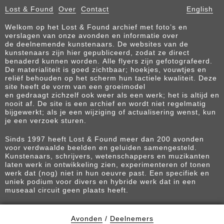
Lost & Found
Over
Contact
English
Welkom op het Lost & Found archief met foto’s en
verslagen van onze avonden en informatie over
de deelnemende kunstenaars. De websites van de
kunstenaars zijn hier gepubliceerd, zodat ze direct
benaderd kunnen worden. Alle flyers zijn gefotografeerd.
De materialiteit is goed zichtbaar; hoekjes, vouwtjes en
reliëf behouden op het scherm hun tactiele kwaliteit. Deze
site heeft de vorm van een groeimodel
en gedraagt zichzelf ook weer als een werk; het is altijd en
nooit af. De site is een archief en wordt niet regelmatig
bijgewerkt; als je een wijziging of actualisering wenst, kun
je een verzoek sturen.
Sinds 1997 heeft Lost & Found meer dan 200 avonden
voor verdwaalde beelden en geluiden samengesteld.
Kunstenaars, schrijvers, wetenschappers en muzikanten
laten werk in ontwikkeling zien, experimenteren of tonen
werk dat (nog) niet in hun oeuvre past. Een specifiek en
uniek podium voor divers en hybride werk dat in een
museaal circuit geen plaats heeft.
Avonden
/
Deelnemers