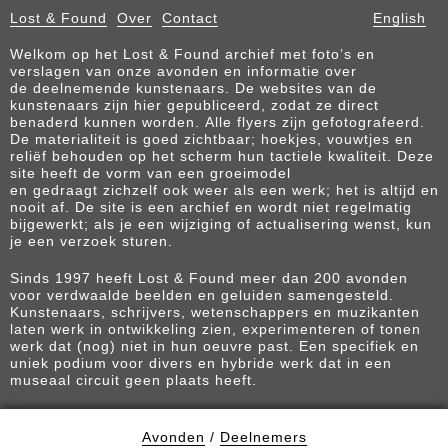
Lost & Found
Over
Contact
English
Welkom op het Lost & Found archief met foto’s en
verslagen van onze avonden en informatie over
de deelnemende kunstenaars. De websites van de
kunstenaars zijn hier gepubliceerd, zodat ze direct
benaderd kunnen worden. Alle flyers zijn gefotografeerd.
De materialiteit is goed zichtbaar; hoekjes, vouwtjes en
reliëf behouden op het scherm hun tactiele kwaliteit. Deze
site heeft de vorm van een groeimodel
en gedraagt zichzelf ook weer als een werk; het is altijd en
nooit af. De site is een archief en wordt niet regelmatig
bijgewerkt; als je een wijziging of actualisering wenst, kun
je een verzoek sturen.
Sinds 1997 heeft Lost & Found meer dan 200 avonden
voor verdwaalde beelden en geluiden samengesteld.
Kunstenaars, schrijvers, wetenschappers en muzikanten
laten werk in ontwikkeling zien, experimenteren of tonen
werk dat (nog) niet in hun oeuvre past. Een specifiek en
uniek podium voor divers en hybride werk dat in een
museaal circuit geen plaats heeft.
Avonden
/
Deelnemers