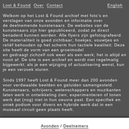
Lost & Found
Over
Contact
English
Welkom op het Lost & Found archief met foto’s en
verslagen van onze avonden en informatie over
de deelnemende kunstenaars. De websites van de
kunstenaars zijn hier gepubliceerd, zodat ze direct
benaderd kunnen worden. Alle flyers zijn gefotografeerd.
De materialiteit is goed zichtbaar; hoekjes, vouwtjes en
reliëf behouden op het scherm hun tactiele kwaliteit. Deze
site heeft de vorm van een groeimodel
en gedraagt zichzelf ook weer als een werk; het is altijd en
nooit af. De site is een archief en wordt niet regelmatig
bijgewerkt; als je een wijziging of actualisering wenst, kun
je een verzoek sturen.
Sinds 1997 heeft Lost & Found meer dan 200 avonden
voor verdwaalde beelden en geluiden samengesteld.
Kunstenaars, schrijvers, wetenschappers en muzikanten
laten werk in ontwikkeling zien, experimenteren of tonen
werk dat (nog) niet in hun oeuvre past. Een specifiek en
uniek podium voor divers en hybride werk dat in een
museaal circuit geen plaats heeft.
Avonden
/
Deelnemers