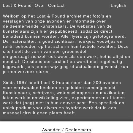
Lost & Found
Over
Contact
English
Welkom op het Lost & Found archief met foto’s en
verslagen van onze avonden en informatie over
de deelnemende kunstenaars. De websites van de
kunstenaars zijn hier gepubliceerd, zodat ze direct
benaderd kunnen worden. Alle flyers zijn gefotografeerd.
De materialiteit is goed zichtbaar; hoekjes, vouwtjes en
reliëf behouden op het scherm hun tactiele kwaliteit. Deze
site heeft de vorm van een groeimodel
en gedraagt zichzelf ook weer als een werk; het is altijd en
nooit af. De site is een archief en wordt niet regelmatig
bijgewerkt; als je een wijziging of actualisering wenst, kun
je een verzoek sturen.
Sinds 1997 heeft Lost & Found meer dan 200 avonden
voor verdwaalde beelden en geluiden samengesteld.
Kunstenaars, schrijvers, wetenschappers en muzikanten
laten werk in ontwikkeling zien, experimenteren of tonen
werk dat (nog) niet in hun oeuvre past. Een specifiek en
uniek podium voor divers en hybride werk dat in een
museaal circuit geen plaats heeft.
Avonden
/
Deelnemers