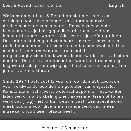
Lost & Found
Over
Contact
English
Welkom op het Lost & Found archief met foto’s en
verslagen van onze avonden en informatie over
de deelnemende kunstenaars. De websites van de
kunstenaars zijn hier gepubliceerd, zodat ze direct
benaderd kunnen worden. Alle flyers zijn gefotografeerd.
De materialiteit is goed zichtbaar; hoekjes, vouwtjes en
reliëf behouden op het scherm hun tactiele kwaliteit. Deze
site heeft de vorm van een groeimodel
en gedraagt zichzelf ook weer als een werk; het is altijd en
nooit af. De site is een archief en wordt niet regelmatig
bijgewerkt; als je een wijziging of actualisering wenst, kun
je een verzoek sturen.
Sinds 1997 heeft Lost & Found meer dan 200 avonden
voor verdwaalde beelden en geluiden samengesteld.
Kunstenaars, schrijvers, wetenschappers en muzikanten
laten werk in ontwikkeling zien, experimenteren of tonen
werk dat (nog) niet in hun oeuvre past. Een specifiek en
uniek podium voor divers en hybride werk dat in een
museaal circuit geen plaats heeft.
Avonden
/
Deelnemers