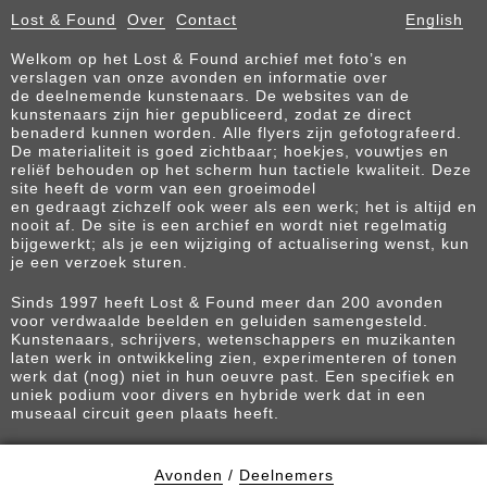
Lost & Found
Over
Contact
English
Welkom op het Lost & Found archief met foto’s en
verslagen van onze avonden en informatie over
de deelnemende kunstenaars. De websites van de
kunstenaars zijn hier gepubliceerd, zodat ze direct
benaderd kunnen worden. Alle flyers zijn gefotografeerd.
De materialiteit is goed zichtbaar; hoekjes, vouwtjes en
reliëf behouden op het scherm hun tactiele kwaliteit. Deze
site heeft de vorm van een groeimodel
en gedraagt zichzelf ook weer als een werk; het is altijd en
nooit af. De site is een archief en wordt niet regelmatig
bijgewerkt; als je een wijziging of actualisering wenst, kun
je een verzoek sturen.
Sinds 1997 heeft Lost & Found meer dan 200 avonden
voor verdwaalde beelden en geluiden samengesteld.
Kunstenaars, schrijvers, wetenschappers en muzikanten
laten werk in ontwikkeling zien, experimenteren of tonen
werk dat (nog) niet in hun oeuvre past. Een specifiek en
uniek podium voor divers en hybride werk dat in een
museaal circuit geen plaats heeft.
Avonden
/
Deelnemers