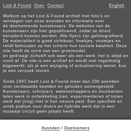
Lost & Found
Over
Contact
English
Welkom op het Lost & Found archief met foto’s en
verslagen van onze avonden en informatie over
de deelnemende kunstenaars. De websites van de
kunstenaars zijn hier gepubliceerd, zodat ze direct
benaderd kunnen worden. Alle flyers zijn gefotografeerd.
De materialiteit is goed zichtbaar; hoekjes, vouwtjes en
reliëf behouden op het scherm hun tactiele kwaliteit. Deze
site heeft de vorm van een groeimodel
en gedraagt zichzelf ook weer als een werk; het is altijd en
nooit af. De site is een archief en wordt niet regelmatig
bijgewerkt; als je een wijziging of actualisering wenst, kun
je een verzoek sturen.
Sinds 1997 heeft Lost & Found meer dan 200 avonden
voor verdwaalde beelden en geluiden samengesteld.
Kunstenaars, schrijvers, wetenschappers en muzikanten
laten werk in ontwikkeling zien, experimenteren of tonen
werk dat (nog) niet in hun oeuvre past. Een specifiek en
uniek podium voor divers en hybride werk dat in een
museaal circuit geen plaats heeft.
Avonden
/
Deelnemers