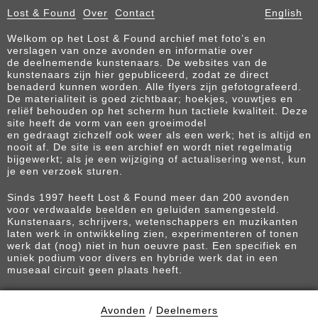
Lost & Found
Over
Contact
English
Welkom op het Lost & Found archief met foto’s en
verslagen van onze avonden en informatie over
de deelnemende kunstenaars. De websites van de
kunstenaars zijn hier gepubliceerd, zodat ze direct
benaderd kunnen worden. Alle flyers zijn gefotografeerd.
De materialiteit is goed zichtbaar; hoekjes, vouwtjes en
reliëf behouden op het scherm hun tactiele kwaliteit. Deze
site heeft de vorm van een groeimodel
en gedraagt zichzelf ook weer als een werk; het is altijd en
nooit af. De site is een archief en wordt niet regelmatig
bijgewerkt; als je een wijziging of actualisering wenst, kun
je een verzoek sturen.
Sinds 1997 heeft Lost & Found meer dan 200 avonden
voor verdwaalde beelden en geluiden samengesteld.
Kunstenaars, schrijvers, wetenschappers en muzikanten
laten werk in ontwikkeling zien, experimenteren of tonen
werk dat (nog) niet in hun oeuvre past. Een specifiek en
uniek podium voor divers en hybride werk dat in een
museaal circuit geen plaats heeft.
Avonden
/
Deelnemers