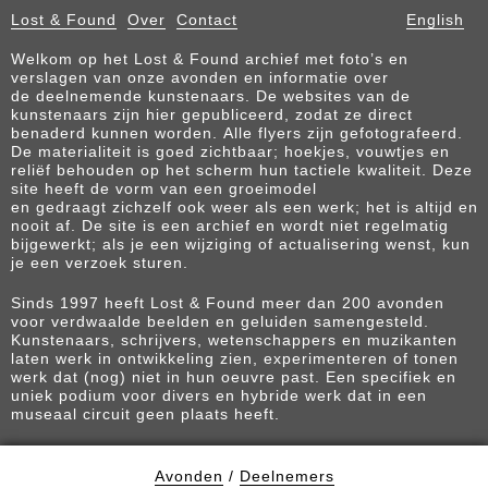
Lost & Found
Over
Contact
English
Welkom op het Lost & Found archief met foto’s en
verslagen van onze avonden en informatie over
de deelnemende kunstenaars. De websites van de
kunstenaars zijn hier gepubliceerd, zodat ze direct
benaderd kunnen worden. Alle flyers zijn gefotografeerd.
De materialiteit is goed zichtbaar; hoekjes, vouwtjes en
reliëf behouden op het scherm hun tactiele kwaliteit. Deze
site heeft de vorm van een groeimodel
en gedraagt zichzelf ook weer als een werk; het is altijd en
nooit af. De site is een archief en wordt niet regelmatig
bijgewerkt; als je een wijziging of actualisering wenst, kun
je een verzoek sturen.
Sinds 1997 heeft Lost & Found meer dan 200 avonden
voor verdwaalde beelden en geluiden samengesteld.
Kunstenaars, schrijvers, wetenschappers en muzikanten
laten werk in ontwikkeling zien, experimenteren of tonen
werk dat (nog) niet in hun oeuvre past. Een specifiek en
uniek podium voor divers en hybride werk dat in een
museaal circuit geen plaats heeft.
Avonden
/
Deelnemers