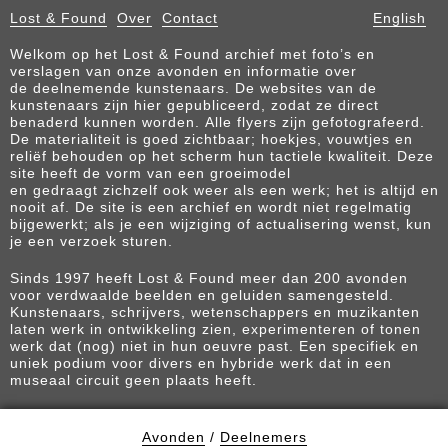
Lost & Found
Over
Contact
English
Welkom op het Lost & Found archief met foto’s en
verslagen van onze avonden en informatie over
de deelnemende kunstenaars. De websites van de
kunstenaars zijn hier gepubliceerd, zodat ze direct
benaderd kunnen worden. Alle flyers zijn gefotografeerd.
De materialiteit is goed zichtbaar; hoekjes, vouwtjes en
reliëf behouden op het scherm hun tactiele kwaliteit. Deze
site heeft de vorm van een groeimodel
en gedraagt zichzelf ook weer als een werk; het is altijd en
nooit af. De site is een archief en wordt niet regelmatig
bijgewerkt; als je een wijziging of actualisering wenst, kun
je een verzoek sturen.
Sinds 1997 heeft Lost & Found meer dan 200 avonden
voor verdwaalde beelden en geluiden samengesteld.
Kunstenaars, schrijvers, wetenschappers en muzikanten
laten werk in ontwikkeling zien, experimenteren of tonen
werk dat (nog) niet in hun oeuvre past. Een specifiek en
uniek podium voor divers en hybride werk dat in een
museaal circuit geen plaats heeft.
Avonden
/
Deelnemers