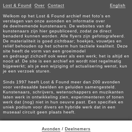
Lost & Found
Over
Contact
English
Welkom op het Lost & Found archief met foto’s en
verslagen van onze avonden en informatie over
de deelnemende kunstenaars. De websites van de
kunstenaars zijn hier gepubliceerd, zodat ze direct
benaderd kunnen worden. Alle flyers zijn gefotografeerd.
De materialiteit is goed zichtbaar; hoekjes, vouwtjes en
reliëf behouden op het scherm hun tactiele kwaliteit. Deze
site heeft de vorm van een groeimodel
en gedraagt zichzelf ook weer als een werk; het is altijd en
nooit af. De site is een archief en wordt niet regelmatig
bijgewerkt; als je een wijziging of actualisering wenst, kun
je een verzoek sturen.
Sinds 1997 heeft Lost & Found meer dan 200 avonden
voor verdwaalde beelden en geluiden samengesteld.
Kunstenaars, schrijvers, wetenschappers en muzikanten
laten werk in ontwikkeling zien, experimenteren of tonen
werk dat (nog) niet in hun oeuvre past. Een specifiek en
uniek podium voor divers en hybride werk dat in een
museaal circuit geen plaats heeft.
Avonden
/
Deelnemers