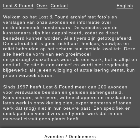
Lost & Found
Over
Contact
English
Welkom op het Lost & Found archief met foto’s en
verslagen van onze avonden en informatie over
de deelnemende kunstenaars. De websites van de
kunstenaars zijn hier gepubliceerd, zodat ze direct
benaderd kunnen worden. Alle flyers zijn gefotografeerd.
De materialiteit is goed zichtbaar; hoekjes, vouwtjes en
reliëf behouden op het scherm hun tactiele kwaliteit. Deze
site heeft de vorm van een groeimodel
en gedraagt zichzelf ook weer als een werk; het is altijd en
nooit af. De site is een archief en wordt niet regelmatig
bijgewerkt; als je een wijziging of actualisering wenst, kun
je een verzoek sturen.
Sinds 1997 heeft Lost & Found meer dan 200 avonden
voor verdwaalde beelden en geluiden samengesteld.
Kunstenaars, schrijvers, wetenschappers en muzikanten
laten werk in ontwikkeling zien, experimenteren of tonen
werk dat (nog) niet in hun oeuvre past. Een specifiek en
uniek podium voor divers en hybride werk dat in een
museaal circuit geen plaats heeft.
Avonden
/
Deelnemers