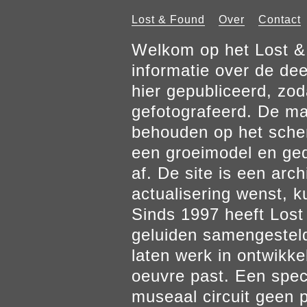
Lost & Found
Over
Contact
Welkom op het Lost & 
informatie over de de
hier gepubliceerd, zod
gefotografeerd. De mat
behouden op het scher
een groeimodel en gedr
af. De site is een arch
actualisering wenst, k
Sinds 1997 heeft Los
geluiden samengesteld
laten werk in ontwikke
oeuvre past. Een spec
museaal circuit geen p