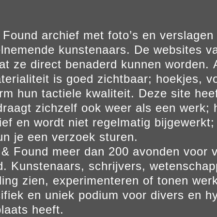
Found archief met foto’s en verslage
elnemende kunstenaars. De websites va
at ze direct benaderd kunnen worden. Al
erialiteit is goed zichtbaar; hoekjes, v
m hun tactiele kwaliteit. Deze site hee
aagt zichzelf ook weer als een werk; he
ief en wordt niet regelmatig bijgewerkt; 
un je een verzoek sturen.
t & Found meer dan 200 avonden voor 
. Kunstenaars, schrijvers, wetenscha
ling zien, experimenteren of tonen werk
ifiek en uniek podium voor divers en hy
laats heeft.