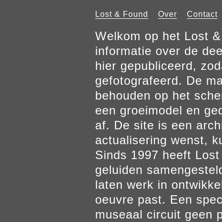
Lost & Found
Over
Contact
Welkom op het Lost & 
informatie over de de
hier gepubliceerd, zod
gefotografeerd. De mat
behouden op het scher
een groeimodel en gedr
af. De site is een arch
actualisering wenst, k
Sinds 1997 heeft Los
geluiden samengesteld
laten werk in ontwikke
oeuvre past. Een spec
museaal circuit geen p