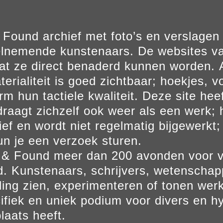
Found archief met foto’s en verslage
elnemende kunstenaars. De websites va
at ze direct benaderd kunnen worden. Al
erialiteit is goed zichtbaar; hoekjes, v
m hun tactiele kwaliteit. Deze site hee
aagt zichzelf ook weer als een werk; he
ief en wordt niet regelmatig bijgewerkt; 
un je een verzoek sturen.
t & Found meer dan 200 avonden voor 
. Kunstenaars, schrijvers, wetenscha
ling zien, experimenteren of tonen werk
ifiek en uniek podium voor divers en hy
laats heeft.