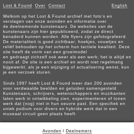
Lost & Found
Over
Contact
English
Welkom op het Lost & Found archief met foto’s en
verslagen van onze avonden en informatie over
de deelnemende kunstenaars. De websites van de
kunstenaars zijn hier gepubliceerd, zodat ze direct
benaderd kunnen worden. Alle flyers zijn gefotografeerd.
De materialiteit is goed zichtbaar; hoekjes, vouwtjes en
reliëf behouden op het scherm hun tactiele kwaliteit. Deze
site heeft de vorm van een groeimodel
en gedraagt zichzelf ook weer als een werk; het is altijd en
nooit af. De site is een archief en wordt niet regelmatig
bijgewerkt; als je een wijziging of actualisering wenst, kun
je een verzoek sturen.
Sinds 1997 heeft Lost & Found meer dan 200 avonden
voor verdwaalde beelden en geluiden samengesteld.
Kunstenaars, schrijvers, wetenschappers en muzikanten
laten werk in ontwikkeling zien, experimenteren of tonen
werk dat (nog) niet in hun oeuvre past. Een specifiek en
uniek podium voor divers en hybride werk dat in een
museaal circuit geen plaats heeft.
Avonden
/
Deelnemers