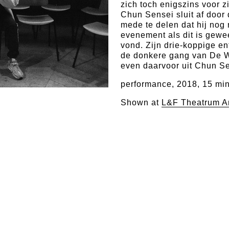
zich toch enigszins voor z
Chun Sensei sluit af doo
mede te delen dat hij nog
evenement als dit is gewee
vond. Zijn drie-koppige e
de donkere gang van De W
even daarvoor uit Chun 
performance, 2018, 15 mi
Shown at
L&F Theatrum A