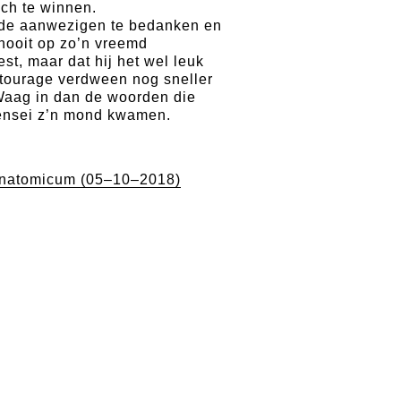
ich te winnen.
r de aanwezigen te bedanken en
 nooit op zo’n vreemd
st, maar dat hij het wel leuk
ntourage verdween nog sneller
aag in dan de woorden die
Sensei z’n mond kwamen.
n
natomicum (05–10–2018)