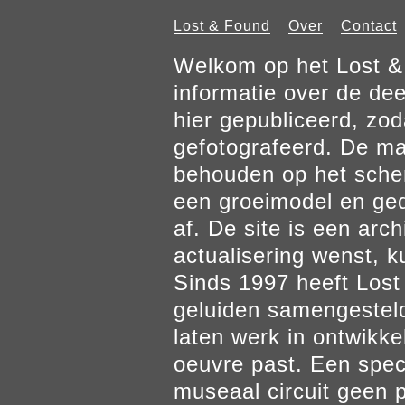
Lost & Found
Over
Contact
Welkom op het Lost & 
informatie over de de
hier gepubliceerd, zod
gefotografeerd. De mat
behouden op het scher
een groeimodel en gedr
af. De site is een arch
actualisering wenst, k
Sinds 1997 heeft Los
geluiden samengesteld
laten werk in ontwikke
oeuvre past. Een spec
museaal circuit geen p