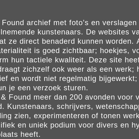
Found archief met foto’s en verslage
elnemende kunstenaars. De websites va
at ze direct benaderd kunnen worden. Al
erialiteit is goed zichtbaar; hoekjes, v
m hun tactiele kwaliteit. Deze site hee
aagt zichzelf ook weer als een werk; he
ief en wordt niet regelmatig bijgewerkt; 
un je een verzoek sturen.
t & Found meer dan 200 avonden voor 
. Kunstenaars, schrijvers, wetenscha
ling zien, experimenteren of tonen werk
ifiek en uniek podium voor divers en hy
laats heeft.