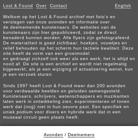
Lost & Found
Over
Contact
English
Welkom op het Lost & Found archief met foto’s en
verslagen van onze avonden en informatie over
de deelnemende kunstenaars. De websites van de
kunstenaars zijn hier gepubliceerd, zodat ze direct
benaderd kunnen worden. Alle flyers zijn gefotografeerd.
De materialiteit is goed zichtbaar; hoekjes, vouwtjes en
reliëf behouden op het scherm hun tactiele kwaliteit. Deze
site heeft de vorm van een groeimodel
en gedraagt zichzelf ook weer als een werk; het is altijd en
nooit af. De site is een archief en wordt niet regelmatig
bijgewerkt; als je een wijziging of actualisering wenst, kun
je een verzoek sturen.
Sinds 1997 heeft Lost & Found meer dan 200 avonden
voor verdwaalde beelden en geluiden samengesteld.
Kunstenaars, schrijvers, wetenschappers en muzikanten
laten werk in ontwikkeling zien, experimenteren of tonen
werk dat (nog) niet in hun oeuvre past. Een specifiek en
uniek podium voor divers en hybride werk dat in een
museaal circuit geen plaats heeft.
Avonden
/
Deelnemers