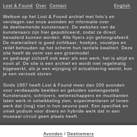
Lost & Found
Over
Contact
English
Welkom op het Lost & Found archief met foto’s en
verslagen van onze avonden en informatie over
de deelnemende kunstenaars. De websites van de
kunstenaars zijn hier gepubliceerd, zodat ze direct
benaderd kunnen worden. Alle flyers zijn gefotografeerd.
De materialiteit is goed zichtbaar; hoekjes, vouwtjes en
reliëf behouden op het scherm hun tactiele kwaliteit. Deze
site heeft de vorm van een groeimodel
en gedraagt zichzelf ook weer als een werk; het is altijd en
nooit af. De site is een archief en wordt niet regelmatig
bijgewerkt; als je een wijziging of actualisering wenst, kun
je een verzoek sturen.
Sinds 1997 heeft Lost & Found meer dan 200 avonden
voor verdwaalde beelden en geluiden samengesteld.
Kunstenaars, schrijvers, wetenschappers en muzikanten
laten werk in ontwikkeling zien, experimenteren of tonen
werk dat (nog) niet in hun oeuvre past. Een specifiek en
uniek podium voor divers en hybride werk dat in een
museaal circuit geen plaats heeft.
Avonden
/
Deelnemers