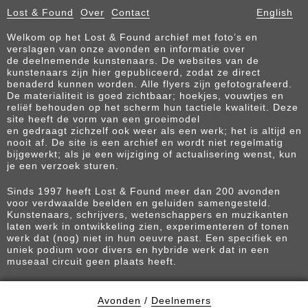
Lost & Found
Over
Contact
English
Welkom op het Lost & Found archief met foto’s en
verslagen van onze avonden en informatie over
de deelnemende kunstenaars. De websites van de
kunstenaars zijn hier gepubliceerd, zodat ze direct
benaderd kunnen worden. Alle flyers zijn gefotografeerd.
De materialiteit is goed zichtbaar; hoekjes, vouwtjes en
reliëf behouden op het scherm hun tactiele kwaliteit. Deze
site heeft de vorm van een groeimodel
en gedraagt zichzelf ook weer als een werk; het is altijd en
nooit af. De site is een archief en wordt niet regelmatig
bijgewerkt; als je een wijziging of actualisering wenst, kun
je een verzoek sturen.
Sinds 1997 heeft Lost & Found meer dan 200 avonden
voor verdwaalde beelden en geluiden samengesteld.
Kunstenaars, schrijvers, wetenschappers en muzikanten
laten werk in ontwikkeling zien, experimenteren of tonen
werk dat (nog) niet in hun oeuvre past. Een specifiek en
uniek podium voor divers en hybride werk dat in een
museaal circuit geen plaats heeft.
Avonden
/
Deelnemers