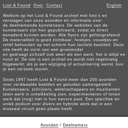
Lost & Found
Over
Contact
English
Welkom op het Lost & Found archief met foto’s en
verslagen van onze avonden en informatie over
de deelnemende kunstenaars. De websites van de
kunstenaars zijn hier gepubliceerd, zodat ze direct
benaderd kunnen worden. Alle flyers zijn gefotografeerd.
De materialiteit is goed zichtbaar; hoekjes, vouwtjes en
reliëf behouden op het scherm hun tactiele kwaliteit. Deze
site heeft de vorm van een groeimodel
en gedraagt zichzelf ook weer als een werk; het is altijd en
nooit af. De site is een archief en wordt niet regelmatig
bijgewerkt; als je een wijziging of actualisering wenst, kun
je een verzoek sturen.
Sinds 1997 heeft Lost & Found meer dan 200 avonden
voor verdwaalde beelden en geluiden samengesteld.
Kunstenaars, schrijvers, wetenschappers en muzikanten
laten werk in ontwikkeling zien, experimenteren of tonen
werk dat (nog) niet in hun oeuvre past. Een specifiek en
uniek podium voor divers en hybride werk dat in een
museaal circuit geen plaats heeft.
Avonden
/
Deelnemers