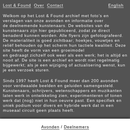
Lost & Found
Over
Contact
English
Welkom op het Lost & Found archief met foto’s en
verslagen van onze avonden en informatie over
de deelnemende kunstenaars. De websites van de
kunstenaars zijn hier gepubliceerd, zodat ze direct
benaderd kunnen worden. Alle flyers zijn gefotografeerd.
De materialiteit is goed zichtbaar; hoekjes, vouwtjes en
reliëf behouden op het scherm hun tactiele kwaliteit. Deze
site heeft de vorm van een groeimodel
en gedraagt zichzelf ook weer als een werk; het is altijd en
nooit af. De site is een archief en wordt niet regelmatig
bijgewerkt; als je een wijziging of actualisering wenst, kun
je een verzoek sturen.
Sinds 1997 heeft Lost & Found meer dan 200 avonden
voor verdwaalde beelden en geluiden samengesteld.
Kunstenaars, schrijvers, wetenschappers en muzikanten
laten werk in ontwikkeling zien, experimenteren of tonen
werk dat (nog) niet in hun oeuvre past. Een specifiek en
uniek podium voor divers en hybride werk dat in een
museaal circuit geen plaats heeft.
Avonden
/
Deelnemers